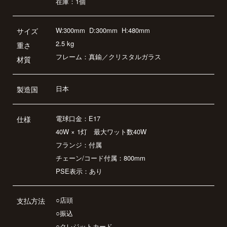
在庫：1個
W:300mm
D:300mm
H:480mm
サイズ
2.5 kg
重さ
フレーム：真鍮／クリスタルガラス
材質
日本
製造国
電球口金：E17
仕様
40W × 1灯 最大ワット数40W
フランジ：付属
チェーン/コード付属：800mm
PSE表示：あり
○店頭
支払方法
○振込
○クレジットカード