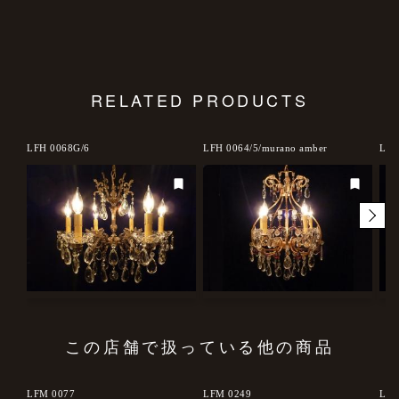
RELATED PRODUCTS
d out
LFH 0068G/6
LFH 0064/5/murano amber
LFH
この店舗で扱っている他の商品
LFM 0077
LFM 0249
LFP