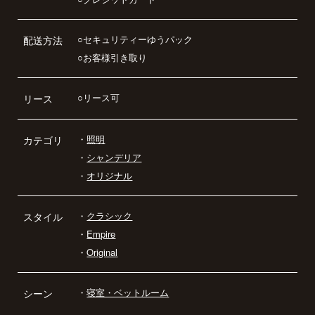
○セキュリティーゆうパック
配送方法
○お客様引き取り
○リース可
リース
・
照明
カテゴリ
・
シャンデリア
・
オリジナル
・
クラシック
スタイル
・
Empire
・
Original
・
寝室・ベットルーム
シーン