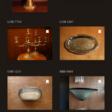
LCM 7734
LCM 4297
USH 1213
BRH 0060