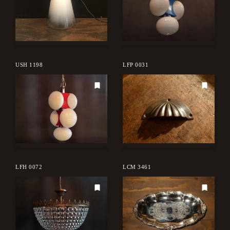
USH 1198
LFP 0031
LFH 0072
LCM 3461