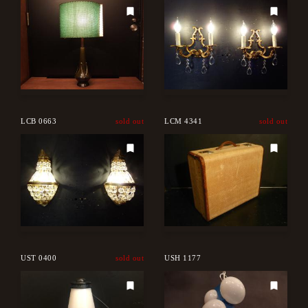
LCB 0663
sold out
LCM 4341
sold out
UST 0400
sold out
USH 1177