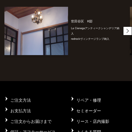
世田谷区 K邸
La Cienegaアンティークシャンデリア納
入
redrockヴィンテージランプ納入
ご注文方法
リペア・修理
お支払方法
セミオーダー
ご注文からお届けまで
リース・店内撮影
保証・アフターサービス
よくある質問