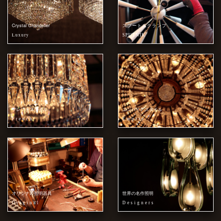
Crystal Chandelier
スプートニクランプ
Luxury
SPUTNIK
フレンチスタイル
エンパイアスタイル
French
Empire
オリジナル照明器具
世界の名作照明
Original
Designers