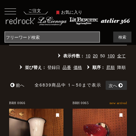
ご注文
お気に入り
検索
表示件数：
10
20
50
100
全て
並び替え：
登録日
品番
価格
順序：
昇順
降順
全6839商品中 1～50まで表示
前へ
次へ
BRH 0066
BRH 0065
new arrival