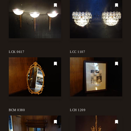
LCK 0617
LCC 1107
BCM 0380
LCH 1209