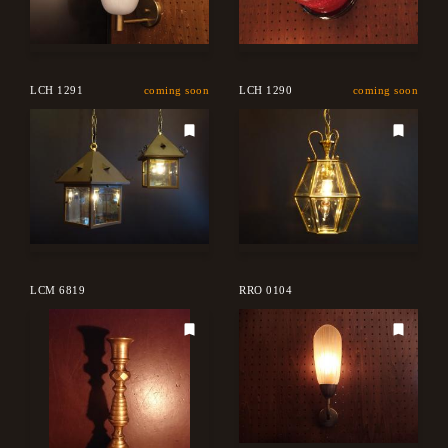
LCH 1291
coming soon
LCH 1290
coming soon
LCM 6819
RRO 0104