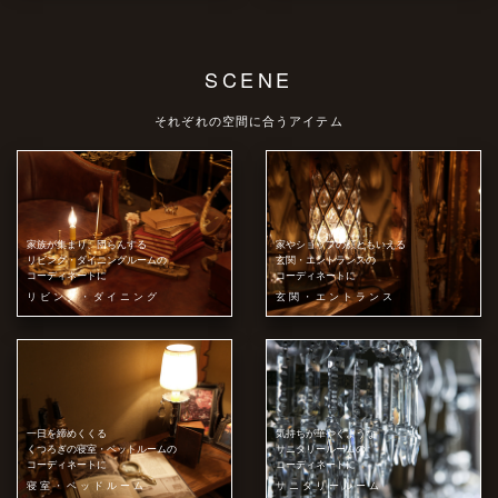
SCENE
それぞれの空間に合うアイテム
家族が集まり、団らんする
家やショップの顔ともいえる
リビング・ダイニングルームの
玄関・エントランスの
コーディネートに
コーディネートに
リビング・ダイニング
玄関・エントランス
一日を締めくくる
気持ちが華やぐような
くつろぎの寝室・ベットルームの
サニタリールームの
コーディネートに
コーディネートに
寝室・ベッドルーム
サニタリールーム