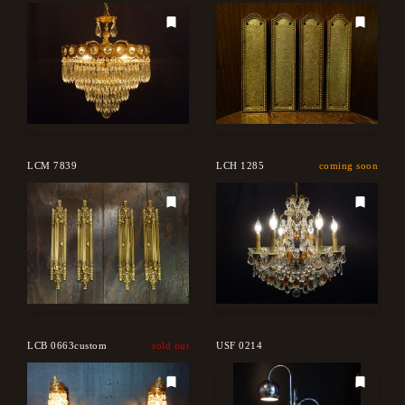
LCM 7839
LCH 1285
coming soon
LCB 0663custom
sold out
USF 0214