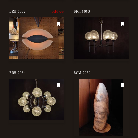
BRH 0062
sold out
BRH 0063
BRH 0064
BCM 0222