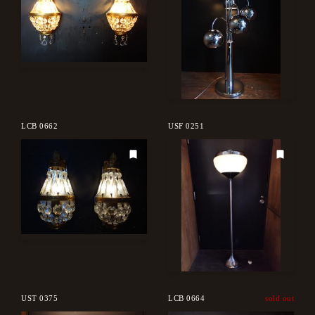
LCB 0662
USF 0251
UST 0375
LCB 0664
sold out