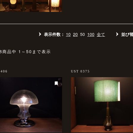
表示件数：
10
20
50
100
全て
並び
08商品中 1～50まで表示
0406
UST 0375