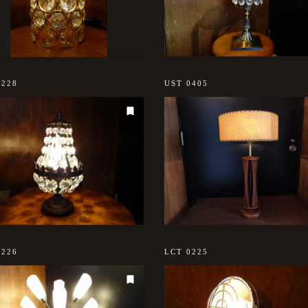
0228
UST 0405
0226
LCT 0225