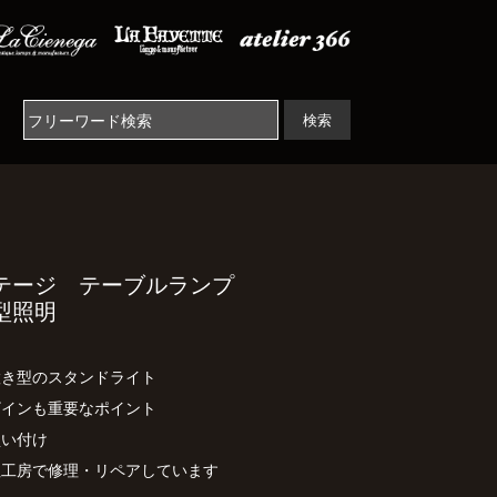
検索
テージ テーブルランプ
型照明
置き型のスタンドライト
ザインも重要なポイント
買い付け
社工房で修理・リペアしています