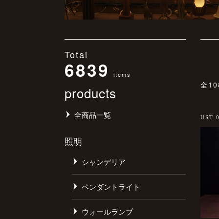
Total
6839
items
全1
products
全商品一覧
UST 
照明
シャンデリア
ペンダントライト
ウォールランプ