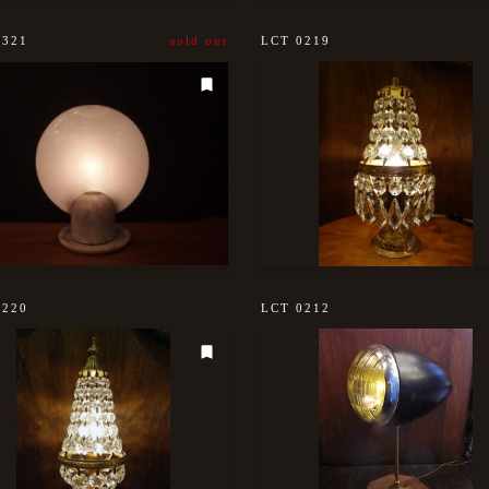
0321
sold out
LCT 0219
0220
LCT 0212