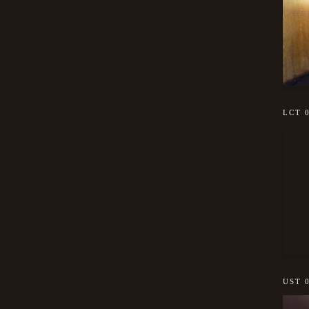
LCT 
UST 