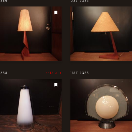
0386
UST 0383
0358
sold out
UST 0355