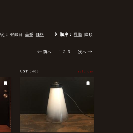
替え：
登録日
品番
価格
順序：
昇順
降順
前へ
1
2
3
次へ
UST 0400
sold out