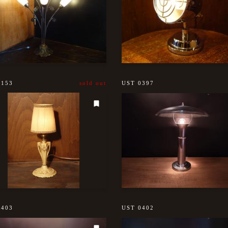
0153
sold out
UST 0397
0403
UST 0402