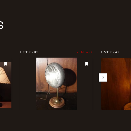
S
LCT 0209
sold out
UST 0247