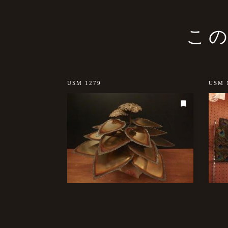
こ
sold out
USM 1279
USM 