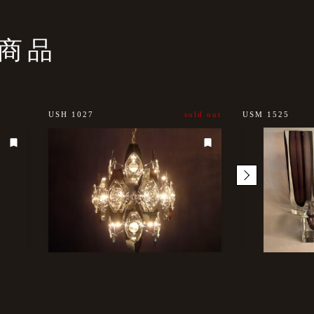
商品
USH 1027
sold out
USM 1525