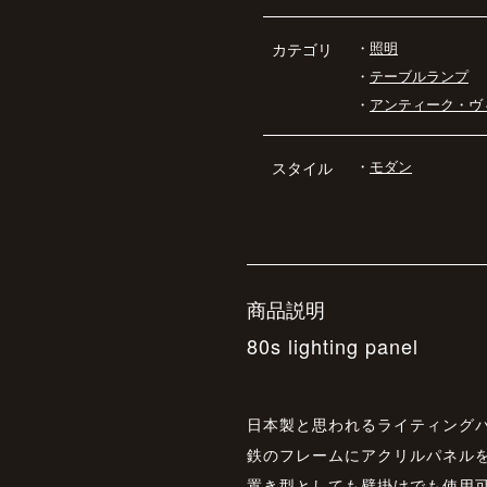
・
照明
カテゴリ
・
テーブルランプ
・
アンティーク・ヴ
・
モダン
スタイル
商品説明
80s lighting panel
日本製と思われるライティング
鉄のフレームにアクリルパネル
置き型としても壁掛けでも使用