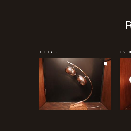
sold out
UST 0363
UST 