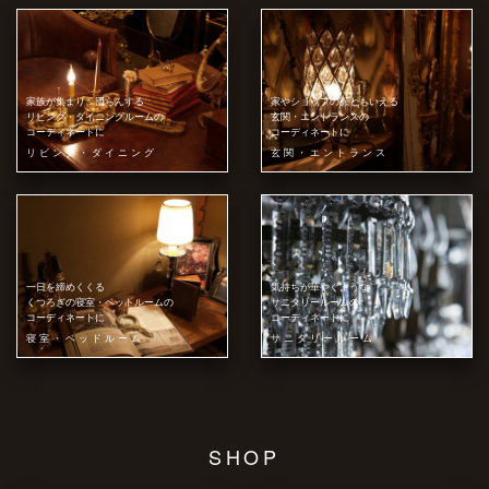
家族が集まり、団らんする
家やショップの顔ともいえる
リビング・ダイニングルームの
玄関・エントランスの
コーディネートに
コーディネートに
リビング・ダイニング
玄関・エントランス
一日を締めくくる
気持ちが華やぐような
くつろぎの寝室・ベットルームの
サニタリールームの
コーディネートに
コーディネートに
寝室・ベッドルーム
サニタリールーム
SHOP