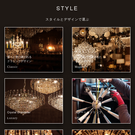
STYLE
スタイルとデザインで選ぶ
脈々と受け継がれる
シンプルで洗練された
クラシックデザイン
モダンデザイン
Classic
Modern
Crystal Chandelier
スプートニクランプ
Luxury
SPUTNIK