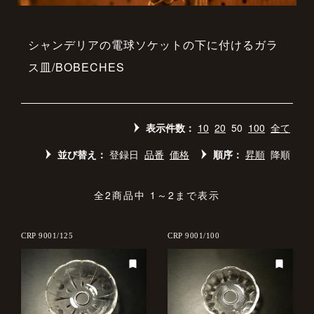
シャンデリアの電球ソケットの下に付けるガラ
ス皿/BOBECHES
表示件数：
10
20
50
100
全て
並び替え：
登録日
品番
価格
順序：
昇順
降順
全2商品中 1～2まで表示
CRP 9001/125
CRP 9001/100