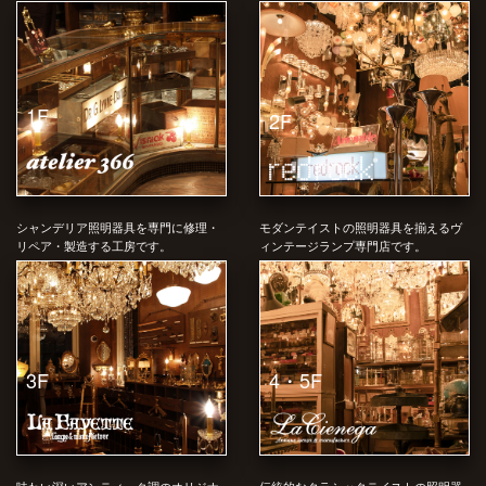
1F
2F
シャンデリア照明器具を専門に修理・
モダンテイストの照明器具を揃えるヴ
リペア・製造する工房です。
ィンテージランプ専門店です。
4・5F
3F