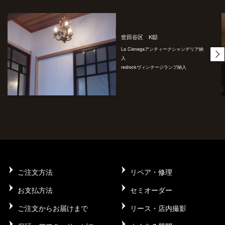
世田谷区 K邸
La Cienegaアンティークシャンデリア納
入
redrockヴィンテージランプ納入
ご注文方法
リペア・修理
お支払方法
セミオーダー
ご注文からお届けまで
リース・店内撮影