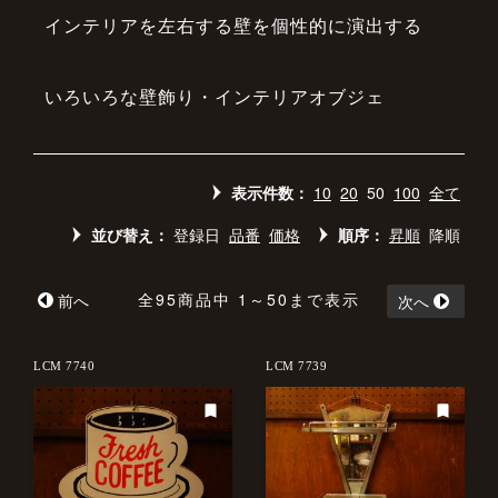
インテリアを左右する壁を個性的に演出する
いろいろな壁飾り・インテリアオブジェ
表示件数：
10
20
50
100
全て
並び替え：
登録日
品番
価格
順序：
昇順
降順
全95商品中 1～50まで表示
前へ
次へ
LCM 7740
LCM 7739