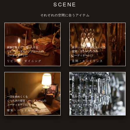
SCENE
それぞれの空間に合うアイテム
家族が集まり、団らんする
家やショップの顔ともいえる
リビング・ダイニングルームの
玄関・エントランスの
コーディネートに
コーディネートに
リビング・ダイニング
玄関・エントランス
一日を締めくくる
気持ちが華やぐような
くつろぎの寝室・ベットルームの
サニタリールームの
コーディネートに
コーディネートに
寝室・ベッドルーム
サニタリールーム