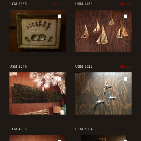
LCM 7385
sold out
USM 1432
sold out
USM 1276
USM 1522
sold out
LCM 4965
LCM 2664