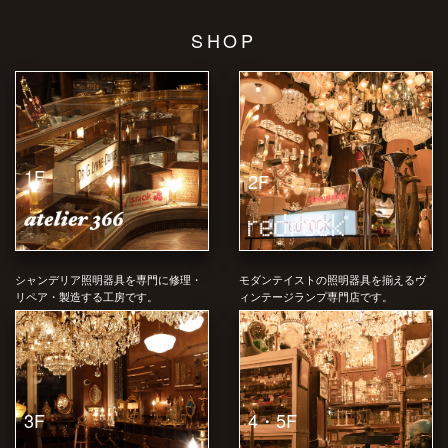
SHOP
1F
2F
シャンデリア照明器具を専門に修理・
モダンテイストの照明器具を揃えるヴ
リペア・製造する工房です。
ィンテージランプ専門店です。
4・5F
3F