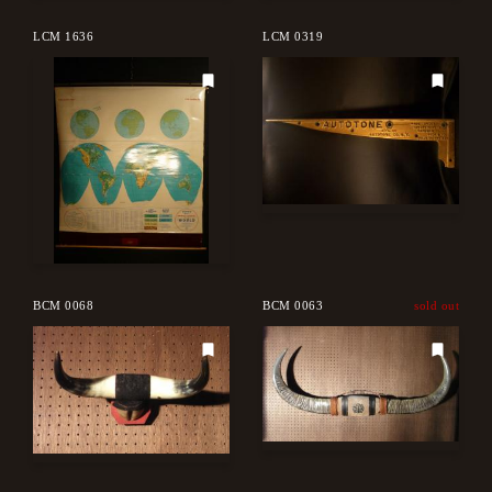
LCM 1636
LCM 0319
BCM 0068
BCM 0063
sold out