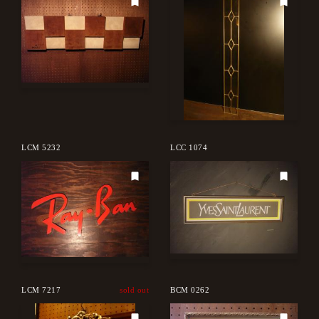
LCM 5232
LCC 1074
LCM 7217
sold out
BCM 0262