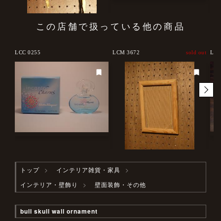
この店舗で扱っている他の商品
LCC 0255
LCM 3672
sold out
LCC
トップ
インテリア雑貨・家具
インテリア・壁飾り
壁面装飾・その他
bull skull wall ornament