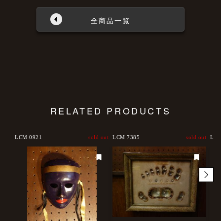
全商品一覧
RELATED PRODUCTS
LCM 0921
sold out
LCM 7385
sold out
LCM