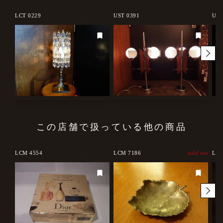
d out
LCT 0229
UST 0391
UST
この店舗で扱っている他の商品
LCM 4554
LCM 7186
sold out
LCB