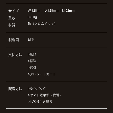
W:128mm
D:128mm
H:102mm
サイズ
0.3 kg
重さ
鉄（クロムメッキ）
材質
日本
製造国
○店頭
支払方法
○振込
○代引
○クレジットカード
○ゆうパック
配送方法
○ヤマト宅急便（代引）
○お客様引き取り