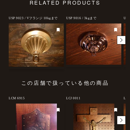
RELATED PRODUCTS
で
USP 9023 / Vフランジ 10kgまで
USP 9016 / 3kgまで
USP
この店舗で扱っている他の商品
LCM 6915
LCJ 0011
LCM