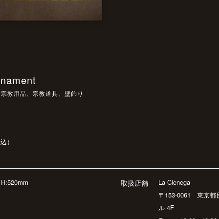
ornament
、宗教用品、宗教道具、壁飾り
税込）
H:520mm
La Cienega
取扱店舗
〒153-0061 東京
ル 4F