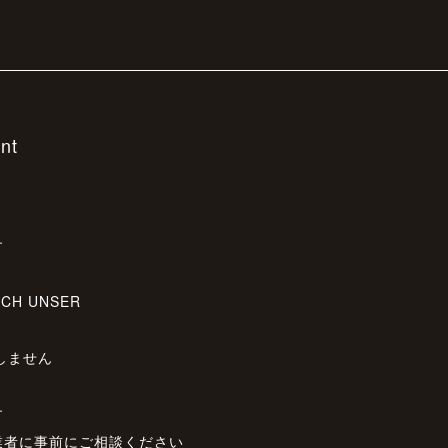
ent
す
ICH UNSER
しません
す
業者に事前にご相談ください