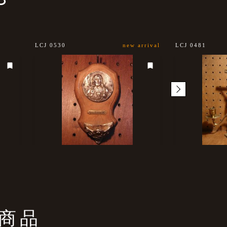
LCJ 0530
new arrival
LCJ 0481
商品