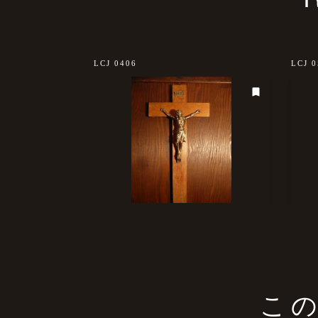
LCJ 0406
LCJ 0
こ