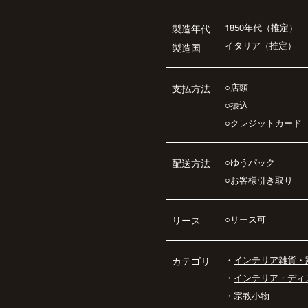
1850年代（推定）
製造年代
イタリア（推定）
製造国
○店頭
支払方法
○振込
○クレジットカード
○ゆうパック
配送方法
○お客様引き取り
○リース可
リース
・
インテリア雑貨・
カテゴリ
・
インテリア・ディ
・
宗教小物