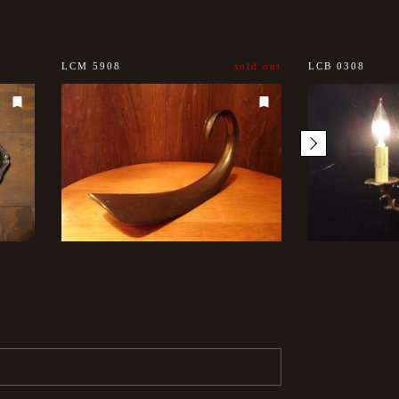
LCM 5908
sold out
LCB 0308