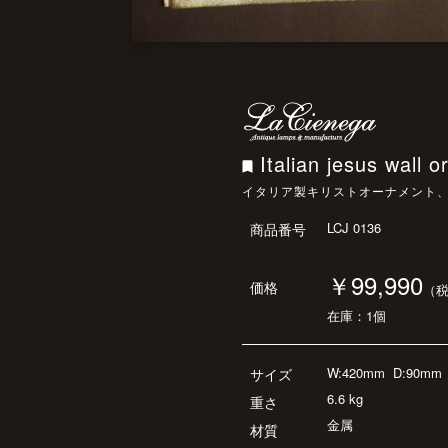
Italian jesus wall 
イタリア製キリストオーナメント
LCJ 0136
商品番号
￥99,990
価格
（
在庫：1個
W:420mm
D:90mm
サイズ
6.6 kg
重さ
金属
材質