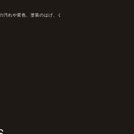
状の汚れや変色、塗装のはげ、く
S