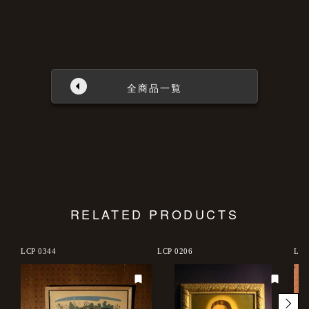
全商品一覧
RELATED PRODUCTS
LCP 0344
LCP 0206
LCP