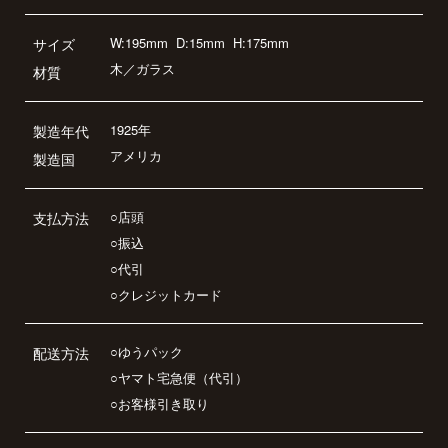
W:195mm
D:15mm
H:175mm
サイズ
木／ガラス
材質
1925年
製造年代
アメリカ
製造国
○店頭
支払方法
○振込
○代引
○クレジットカード
○ゆうパック
配送方法
○ヤマト宅急便（代引）
○お客様引き取り