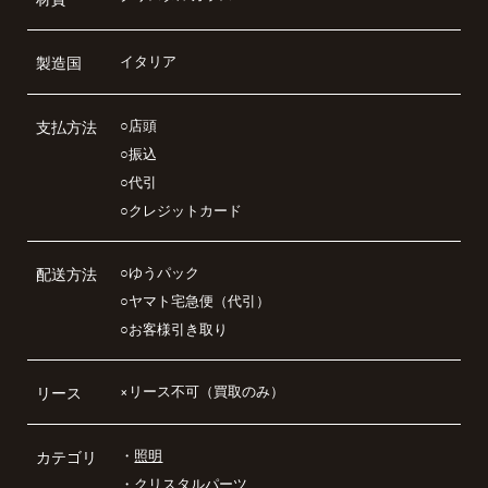
イタリア
製造国
○店頭
支払方法
○振込
○代引
○クレジットカード
○ゆうパック
配送方法
○ヤマト宅急便（代引）
○お客様引き取り
×リース不可（買取のみ）
リース
・
照明
カテゴリ
・
クリスタルパーツ