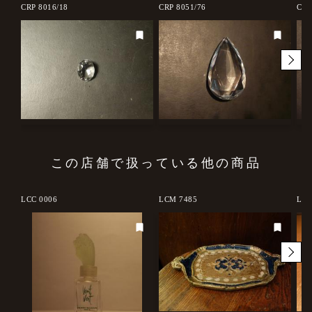
CRP 8016/18
CRP 8051/76
CRP
この店舗で扱っている他の商品
LCC 0006
LCM 7485
LCM