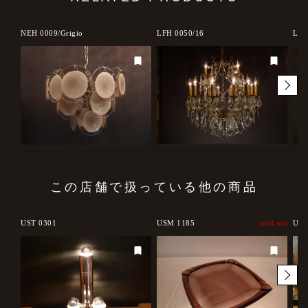
NEH 0009/Grigio
LFH 0050/16
LFH
この店舗で扱っている他の商品
UST 0301
USM 1185
sold out
USM