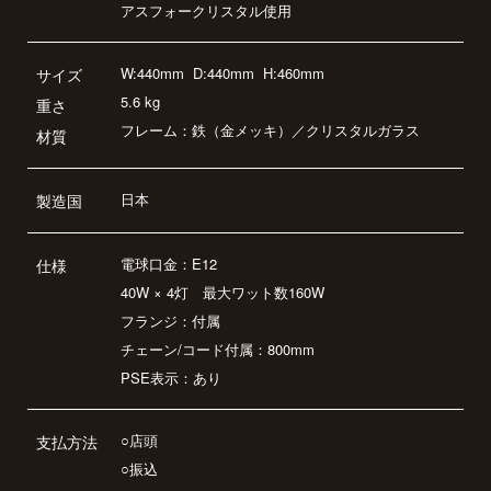
アスフォークリスタル使用
W:440mm
D:440mm
H:460mm
サイズ
5.6 kg
重さ
フレーム：鉄（金メッキ）／クリスタルガラス
材質
日本
製造国
電球口金：E12
仕様
40W × 4灯 最大ワット数160W
フランジ：付属
チェーン/コード付属：800mm
PSE表示：あり
○店頭
支払方法
○振込