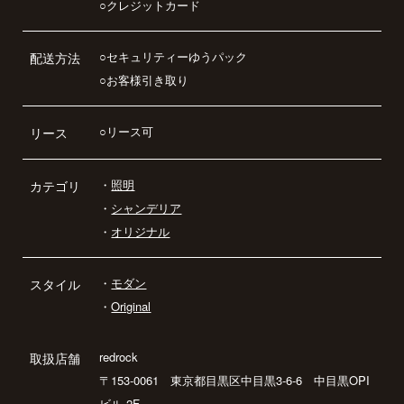
○クレジットカード
○セキュリティーゆうパック
配送方法
○お客様引き取り
○リース可
リース
・
照明
カテゴリ
・
シャンデリア
・
オリジナル
・
モダン
スタイル
・
Original
redrock
取扱店舗
〒153-0061 東京都目黒区中目黒3-6-6 中目黒OPI
ビル 2F