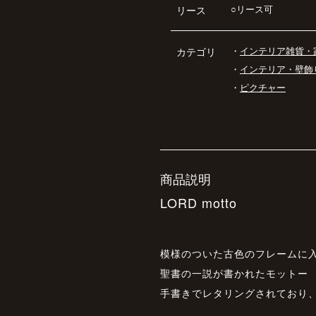
○リース可
リース
・
インテリア雑貨・
カテゴリ
・
インテリア・壁飾
・
ピクチャー
商品説明
LORD motto
模様のついた古色のフレームに
聖書の一説が書かれたモットー
手書きでレタリングされており、