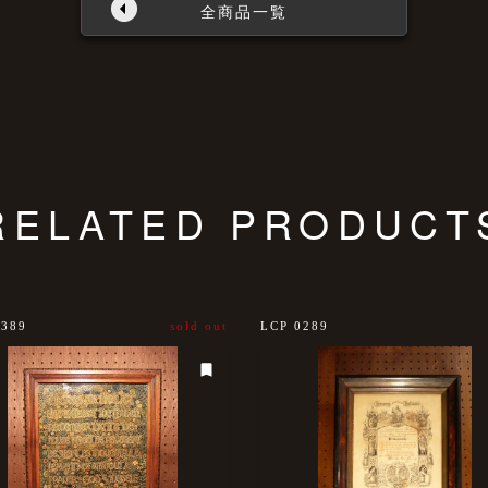
全商品一覧
RELATED PRODUCT
0389
sold out
LCP 0289