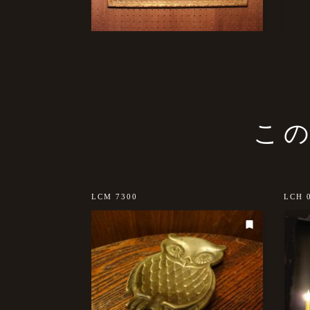
こ
LCM 7300
LCH 