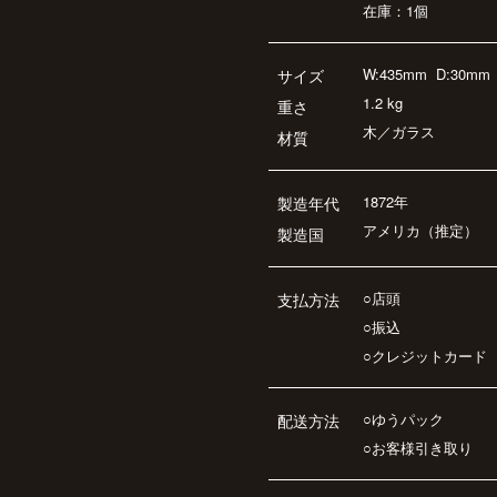
在庫：1個
W:435mm
D:30mm
サイズ
1.2 kg
重さ
木／ガラス
材質
1872年
製造年代
アメリカ（推定）
製造国
○店頭
支払方法
○振込
○クレジットカード
○ゆうパック
配送方法
○お客様引き取り