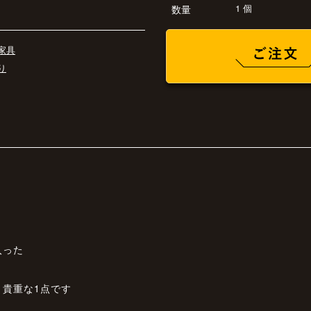
1 個
数量
家具
り
入った
貴重な1点です