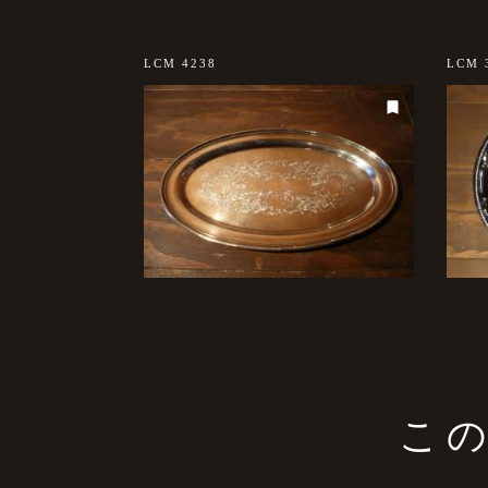
sold out
LCM 4238
LCM 
こ