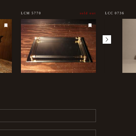
LCM 5770
sold out
LCC 0736