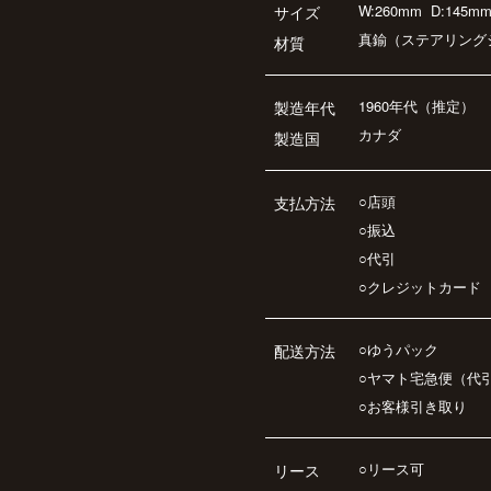
W:260mm
D:145m
サイズ
真鍮（ステアリング
材質
1960年代（推定）
製造年代
カナダ
製造国
○店頭
支払方法
○振込
○代引
○クレジットカード
○ゆうパック
配送方法
○ヤマト宅急便（代
○お客様引き取り
○リース可
リース