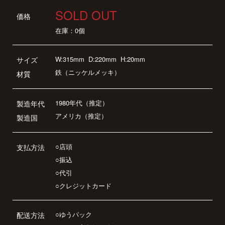
SOLD OUT
価格
在庫：0個
W:315mm
D:220mm
H:20mm
サイズ
鉄（ニッケルメッキ）
材質
1980年代（推定）
製造年代
アメリカ（推定）
製造国
○店頭
支払方法
○振込
○代引
○クレジットカード
○ゆうパック
配送方法