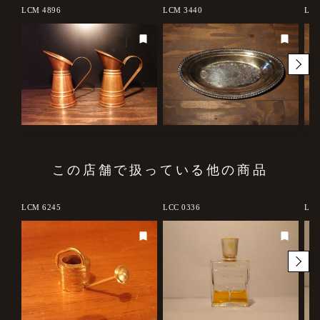
LCM 4896
LCM 3440
LCM
この店舗で扱っている他の商品
LCM 6245
LCC 0336
LCC