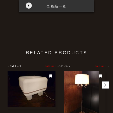
全商品一覧
RELATED PRODUCTS
USM 1071
sold out
LCF 0077
sold out
USF