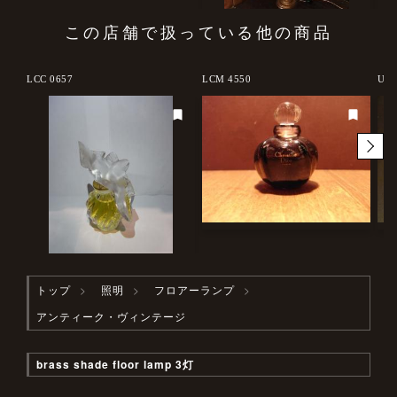
この店舗で扱っている他の商品
LCC 0657
LCM 4550
USB
トップ
照明
フロアーランプ
アンティーク・ヴィンテージ
brass shade floor lamp 3灯