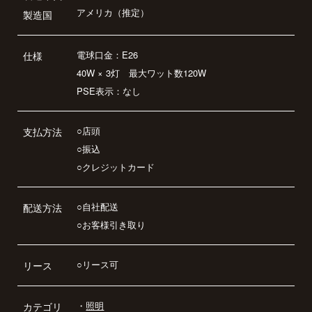
アメリカ（推定）
製造国
電球口金：E26
仕様
40W × 3灯 最大ワット数120W
PSE表示：なし
○店頭
支払方法
○振込
○クレジットカード
○自社配送
配送方法
○お客様引き取り
○リース可
リース
・
照明
カテゴリ