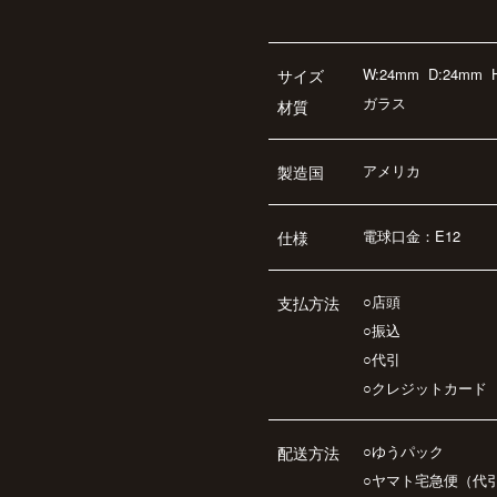
W:24mm
D:24mm
サイズ
ガラス
材質
アメリカ
製造国
電球口金：E12
仕様
○店頭
支払方法
○振込
○代引
○クレジットカード
○ゆうパック
配送方法
○ヤマト宅急便（代