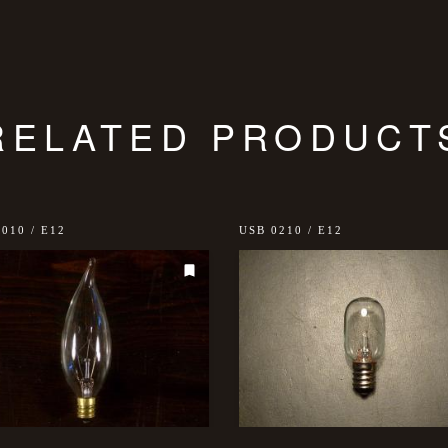
RELATED PRODUCT
010 / E12
USB 0210 / E12