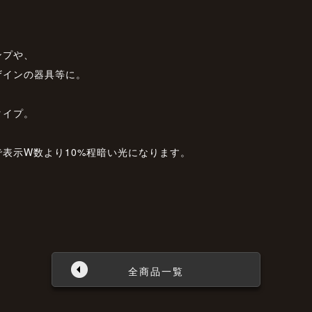
ンプや、
ザインの器具等に。
タイプ。
表示W数より10%程暗い光になります。
全商品一覧