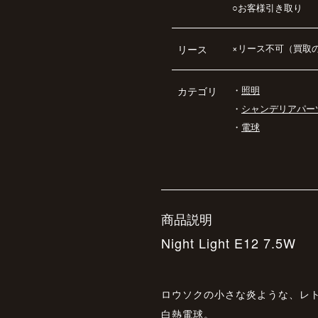
○お客様引き取り
×リース不可（買取
リース
・
照明
カテゴリ
・
シャンデリアパー
・
電球
商品説明
Night Light E12 7.5W
ロウソクの小さな炎ような、レ
白熱電球。