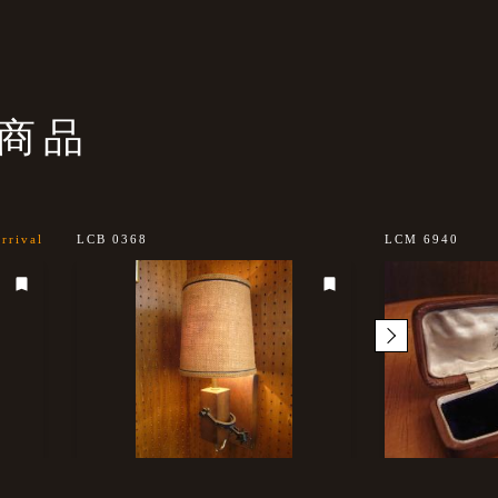
商品
rrival
LCB 0368
LCM 6940