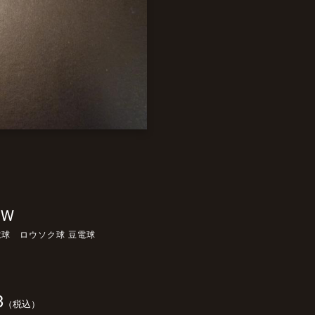
5W
熱電球 ロウソク球 豆電球
3
（税込）