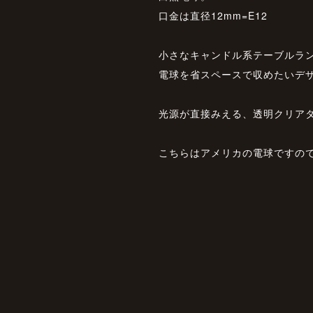
口金は直径12mm=E12
小さなキャンドル系テーブルラ
電球を省スペースで収めたいデ
光源が直接みえる、透明クリア
こちらはアメリカの電球ですので