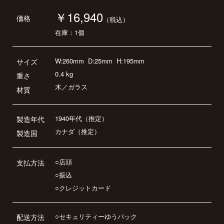
￥16,940
価格
（税込）
在庫：1個
W:260mm
D:25mm
H:195mm
サイズ
0.4 kg
重さ
木／ガラス
材質
1940年代（推定）
製造年代
カナダ（推定）
製造国
○店頭
支払方法
○振込
○クレジットカード
○セキュリティーゆうパック
配送方法