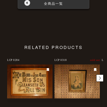
全商品一覧
RELATED PRODUCTS
LCP 0284
LCP 0318
sold out
LCP