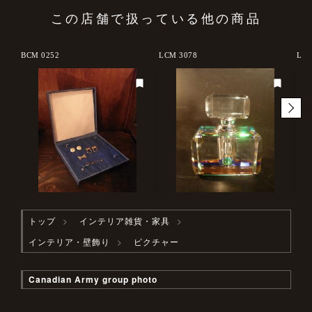
この店舗で扱っている他の商品
BCM 0252
LCM 3078
LCM
トップ
インテリア雑貨・家具
インテリア・壁飾り
ピクチャー
Canadian Army group photo