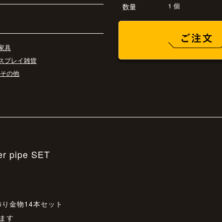
1 個
数量
家具
スプレイ雑貨
 その他
der pipe SET
り金物14本セット
ます