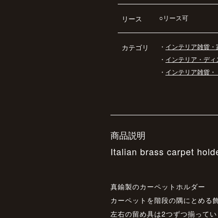
○リース可
リース
・
インテリア雑貨・
カテゴリ
・
インテリア・ディ
・
インテリア雑貨・
商品説明
Italian brass carpet hol
真鍮製のカーペットホルダー
カーペットを階段の隅にとめる飾
左右の留め具は2つずつ揃ってい