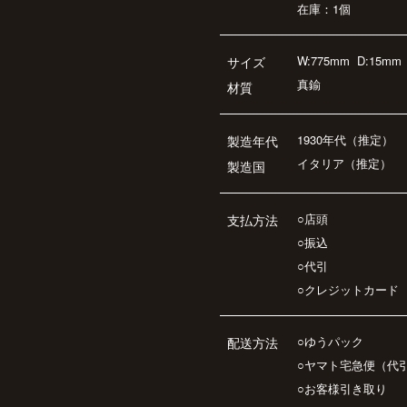
在庫：1個
W:775mm
D:15mm
サイズ
真鍮
材質
1930年代（推定）
製造年代
イタリア（推定）
製造国
○店頭
支払方法
○振込
○代引
○クレジットカード
○ゆうパック
配送方法
○ヤマト宅急便（代
○お客様引き取り