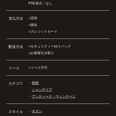
PSE表示：なし
○店頭
支払方法
○振込
○クレジットカード
○セキュリティーゆうパック
配送方法
○お客様引き取り
×リース不可
リース
・
照明
カテゴリ
・
シャンデリア
・
アンティーク・ヴィンテージ
・
モダン
スタイル