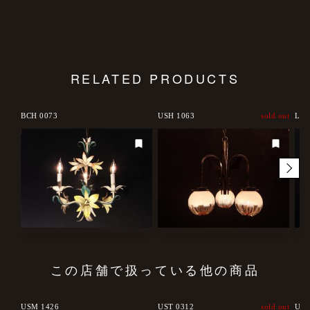
RELATED PRODUCTS
d out
BCH 0073
USH 1063
sold out
LCH
この店舗で扱っている他の商品
USM 1426
UST 0312
sold out
USM