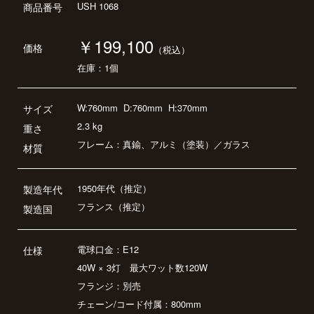
USH 1068
商品番号
￥199,100
価格
（税込）
在庫：1個
W:760mm
D:760mm
H:370mm
サイズ
2.3 kg
重さ
フレーム：真鍮、アルミ（塗装）／ガラス
材質
1950年代（推定）
製造年代
フランス（推定）
製造国
電球口金：E12
仕様
40W × 3灯 最大ワット数120W
フランジ：別売
チェーン/コード付属：800mm