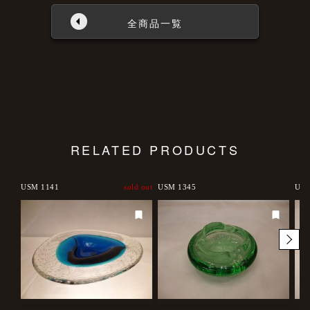
全商品一覧
RELATED PRODUCTS
USM 1141
sold out
USM 1345
USM