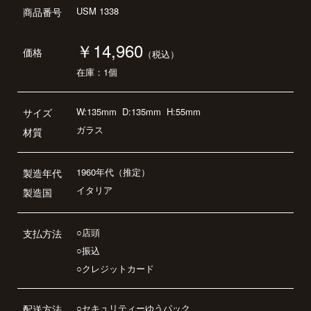
USM 1338
商品番号
￥14,960
価格
（税込）
在庫：1個
W:135mm
D:135mm
H:55mm
サイズ
ガラス
材質
1960年代（推定）
製造年代
イタリア
製造国
○店頭
支払方法
○振込
○クレジットカード
○セキュリティーゆうパック
配送方法