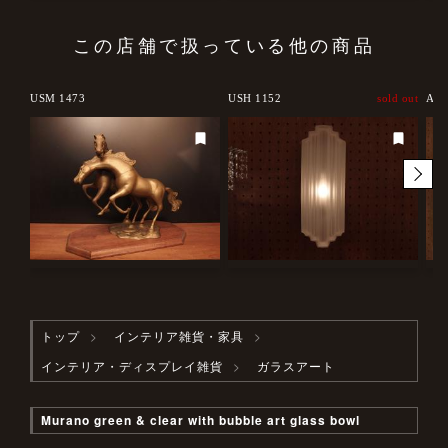
この店舗で扱っている他の商品
USM 1473
USH 1152
sold out
ACM
トップ
インテリア雑貨・家具
インテリア・ディスプレイ雑貨
ガラスアート
Murano green & clear with bubble art glass bowl