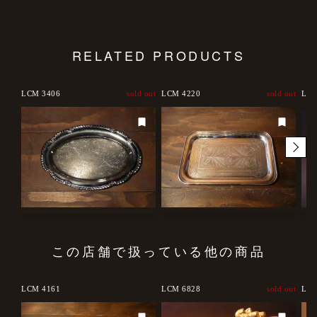
RELATED PRODUCTS
LCM 3406
sold out
LCM 4220
sold out
LCM
この店舗で扱っている他の商品
LCM 4161
LCM 6828
sold out
LCC