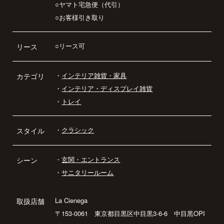
○ヤマト宅急便（代引）
○お客様引き取り
○リース可
リース
・
インテリア雑貨・家具
カテゴリ
・
インテリア・ディスプレイ雑貨
・
トレイ
・
クラシック
スタイル
・
玄関・エントランス
シーン
・
サニタリールーム
La Cienega
取扱店舗
〒153-0061 東京都目黒区中目黒3-6-6 中目黒OPI