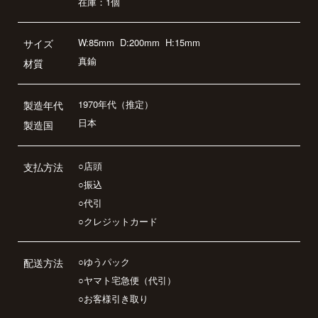
在庫：1個
W:85mm
D:200mm
H:15mm
サイズ
真鍮
材質
1970年代（推定）
製造年代
日本
製造国
○店頭
支払方法
○振込
○代引
○クレジットカード
○ゆうパック
配送方法
○ヤマト宅急便（代引）
○お客様引き取り