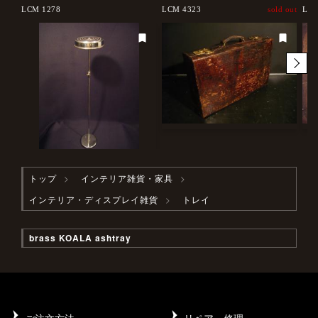
d out
LCM 1278
LCM 4323
sold out
LCM
トップ
インテリア雑貨・家具
インテリア・ディスプレイ雑貨
トレイ
brass KOALA ashtray
ご注文方法
リペア・修理