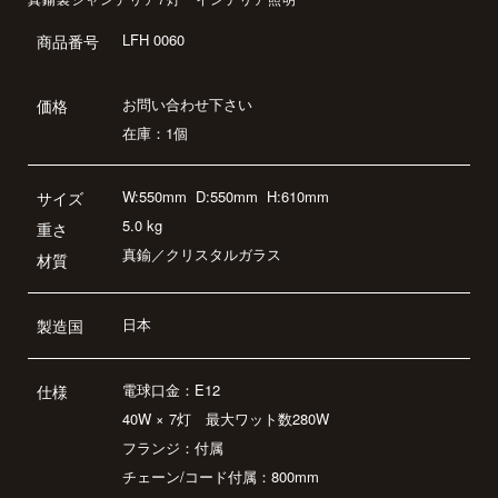
LFH 0060
商品番号
お問い合わせ下さい
価格
在庫：1個
W:550mm
D:550mm
H:610mm
サイズ
5.0 kg
重さ
真鍮／クリスタルガラス
材質
日本
製造国
電球口金：E12
仕様
40W × 7灯 最大ワット数280W
フランジ：付属
チェーン/コード付属：800mm