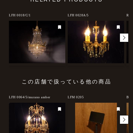
LFH 0018/C/1
LFH 0028A/5
RRO
この店舗で扱っている他の商品
d out
LFH 0064/5/murano amber
LFM 0205
BFM