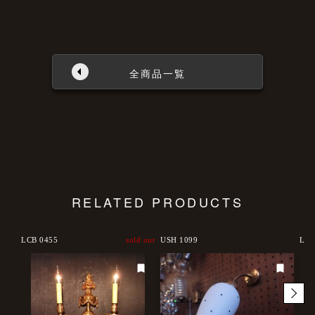
全商品一覧
RELATED PRODUCTS
d out
LCB 0455
sold out
USH 1099
LCB