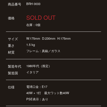
BRH 0033
商品番号
SOLD OUT
価格
在庫：0個
W:175mm
D:230mm
H:175mm
サイズ
1.5 kg
重さ
フレーム：真鍮／ガラス
材質
1980年代（推定）
製造年代
イタリア
製造国
電球口金：E17
仕様
40W × 1灯 最大ワット数40W
PSE表示：あり