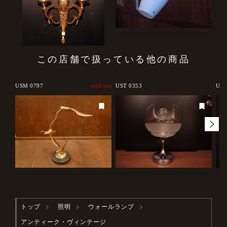
この店舗で扱っている他の商品
USM 0797
sold out
UST 0353
USH
トップ
照明
ウォールランプ
アンティーク・ヴィンテージ