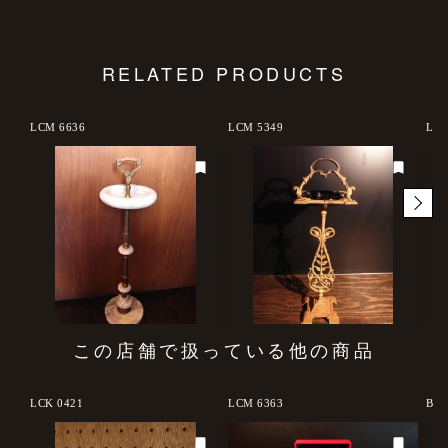
RELATED PRODUCTS
d out
LCM 6636
LCM 5349
LCM
この店舗で扱っている他の商品
LCK 0421
LCM 6363
BCM