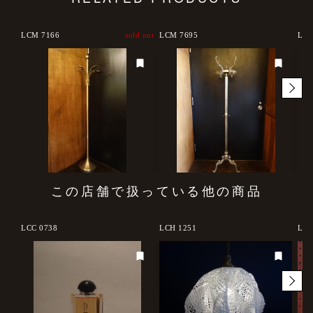
LCM 7166
sold out
LCM 7695
LCM
この店舗で扱っている他の商品
LCC 0738
LCH 1251
LCP