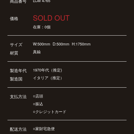
LCM 4765
商品番号
SOLD OUT
価格
在庫：0個
W:500mm
D:500mm
H:1750mm
サイズ
真鍮
材質
1970年代（推定)
製造年代
イタリア（推定）
製造国
○店頭
支払方法
○振込
○クレジットカード
○家財宅急便
配送方法