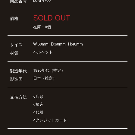
LCM 4700
商品番号
SOLD OUT
価格
在庫：0個
W:60mm
D:60mm
H:40mm
サイズ
ベルベット
材質
1980年代（推定）
製造年代
日本（推定）
製造国
○店頭
支払方法
○振込
○代引
○クレジットカード