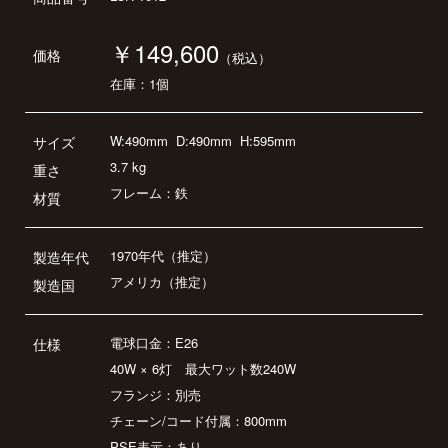
￥149,600
価格
（税込）
在庫：1個
W:490mm
D:490mm
H:595mm
サイズ
3.7 kg
重さ
フレーム：鉄
材質
1970年代（推定）
製造年代
アメリカ（推定）
製造国
電球口金：E26
仕様
40W × 6灯 最大ワット数240W
フランジ：別売
チェーン/コード付属：800mm
PSE表示：あり