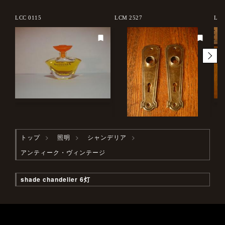
LCC 0115
LCM 2527
LCM
トップ
照明
シャンデリア
アンティーク・ヴィンテージ
shade chandelier 6灯