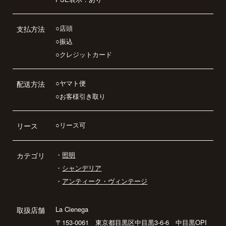
○店頭
支払方法
○振込
○クレジットカード
○ヤマト便
配送方法
○お客様引き取り
○リース可
リース
・
照明
カテゴリ
・
シャンデリア
・
アンティーク・ヴィンテージ
La Cienega
取扱店舗
〒153-0061 東京都目黒区中目黒3-6-6 中目黒OPI