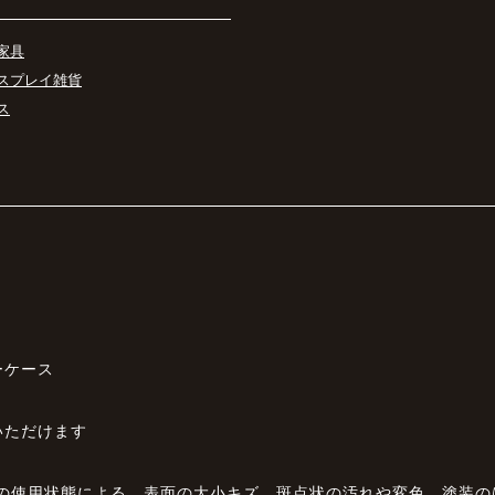
家具
スプレイ雑貨
ス
ーケース
いただけます
前の使用状態による、表面の大小キズ、斑点状の汚れや変色、塗装