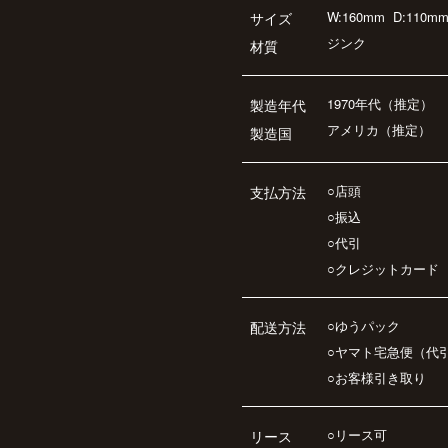
W:160mm
D:110m
サイズ
ジンク
材質
1970年代（推定）
製造年代
アメリカ（推定）
製造国
○店頭
支払方法
○振込
○代引
○クレジットカード
○ゆうパック
配送方法
○ヤマト宅急便（代
○お客様引き取り
○リース可
リース