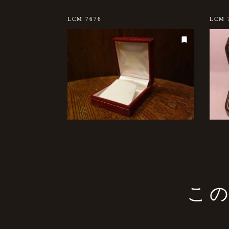
LCM 7676
LCM 
こ