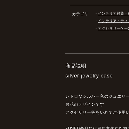
・
インテリア雑貨・
カテゴリ
・
インテリア・ディ
・
アクセサリーケー
商品説明
silver jewelry case
レトロなシルバー色のジュエリ
お花のデザインです
アクセサリー等をいれてご使用
※USED商品には経年変化や以