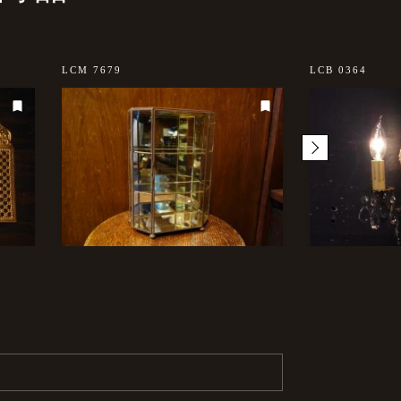
LCM 7679
LCB 0364