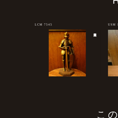
LCM 7545
USM 
こ