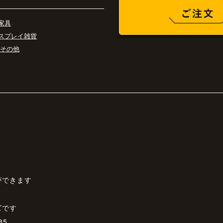
家具
スプレイ雑貨
 その他
ができます
ズです
85