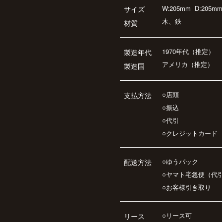
W:205mm
D:205m
サイズ
木、鉄
材質
1970年代（推定）
製造年代
アメリカ（推定）
製造国
○店頭
支払方法
○振込
○代引
○クレジットカード
○ゆうパック
配送方法
○ヤマト宅急便（代
○お客様引き取り
○リース可
リース