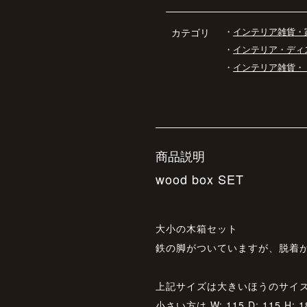
・
インテリア雑貨・
カテゴリ
・
インテリア・ディ
・
インテリア雑貨・
商品説明
wood box SET
大小の木箱セット
鉄の脚がついていますが、脱着
上記サイズは大きいほうのサイ
小さい方は W: 115 D: 115 H: 1