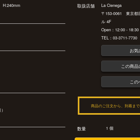
m
H:240mm
La Cienega
取扱店舗
〒153-0061 東京
ル 4F
Open：12:00 - 18:
TEL：03-3711-7730
お気
この商品
この
商品のご注文から、到着まで
引）
1 個
数量