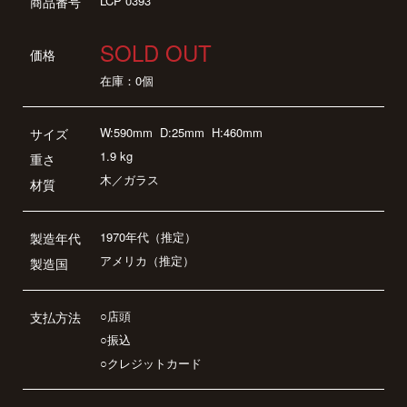
LCP 0393
商品番号
SOLD OUT
価格
在庫：0個
W:590mm
D:25mm
H:460mm
サイズ
1.9 kg
重さ
木／ガラス
材質
1970年代（推定）
製造年代
アメリカ（推定）
製造国
○店頭
支払方法
○振込
○クレジットカード