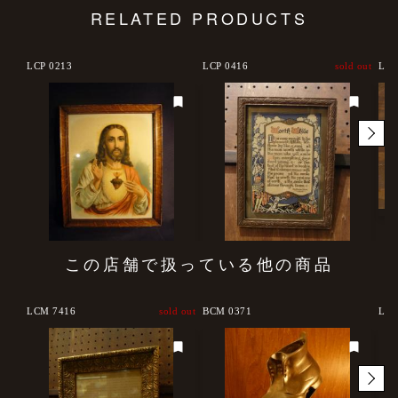
RELATED PRODUCTS
LCP 0213
LCP 0416
sold out
LCM
この店舗で扱っている他の商品
LCM 7416
sold out
BCM 0371
LCM