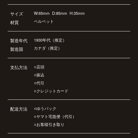
W:65mm
D:85mm
H:35mm
サイズ
ベルベット
材質
1930年代（推定）
製造年代
カナダ（推定）
製造国
○店頭
支払方法
○振込
○代引
○クレジットカード
○ゆうパック
配送方法
○ヤマト宅急便（代引）
○お客様引き取り