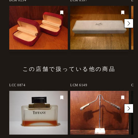
この店舗で扱っている他の商品
LCC 0874
LCM 6149
CRP