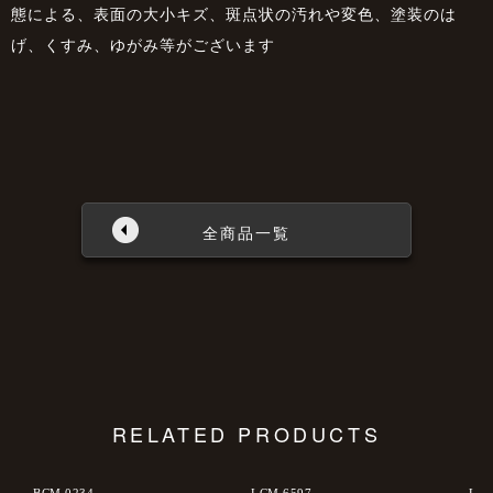
態による、表面の大小キズ、斑点状の汚れや変色、塗装のは
げ、くすみ、ゆがみ等がございます
全商品一覧
RELATED PRODUCTS
BCM 0234
LCM 6597
LCM