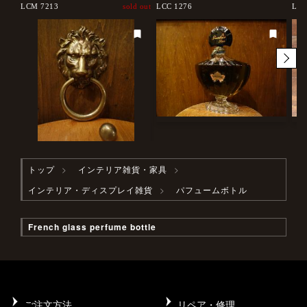
LCM 7213
sold out
LCC 1276
LCM
トップ
インテリア雑貨・家具
インテリア・ディスプレイ雑貨
パフュームボトル
French glass perfume bottle
ご注文方法
リペア・修理