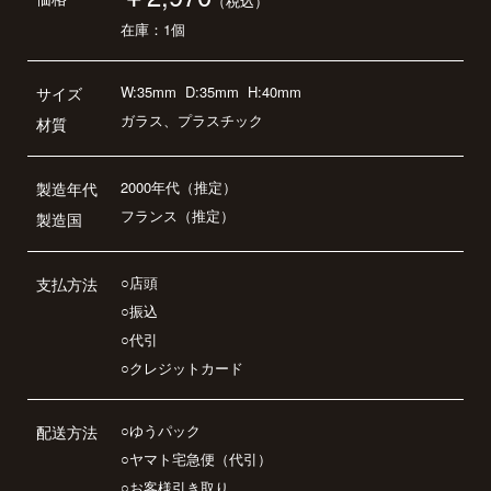
（税込）
在庫：1個
W:35mm
D:35mm
H:40mm
サイズ
ガラス、プラスチック
材質
2000年代（推定）
製造年代
フランス（推定）
製造国
○店頭
支払方法
○振込
○代引
○クレジットカード
○ゆうパック
配送方法
○ヤマト宅急便（代引）
○お客様引き取り