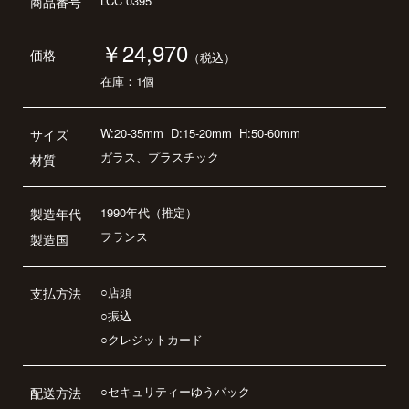
LCC 0395
商品番号
￥24,970
価格
（税込）
在庫：1個
W:20-35mm
D:15-20mm
H:50-60mm
サイズ
ガラス、プラスチック
材質
1990年代（推定）
製造年代
フランス
製造国
○店頭
支払方法
○振込
○クレジットカード
○セキュリティーゆうパック
配送方法