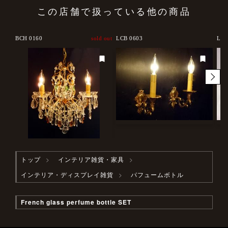
この店舗で扱っている他の商品
BCH 0160
sold out
LCB 0603
LCC
トップ
インテリア雑貨・家具
インテリア・ディスプレイ雑貨
パフュームボトル
French glass perfume bottle SET