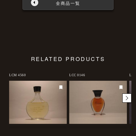
全商品一覧
RELATED PRODUCTS
LCM 4560
LCC 0146
LCC