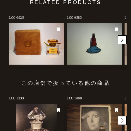
RELATED PRODUCTS
LCC 0925
LCC 0583
LCC
この店舗で扱っている他の商品
LCC 1233
LCC 1090
LCM