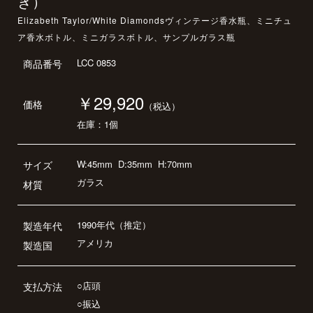
き）
Elizabeth Taylor/White Diamondsヴィンテージ香水瓶、ミニチュ
ア香水ボトル、ミニガラスボトル、サンプルガラス瓶
LCC 0853
商品番号
￥29,920
価格
（税込）
在庫：1個
W:45mm
D:35mm
H:70mm
サイズ
ガラス
材質
1990年代（推定）
製造年代
アメリカ
製造国
○店頭
支払方法
○振込