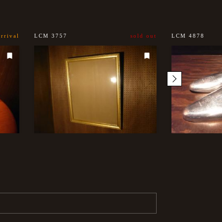
rrival
LCM 3757
sold out
LCM 4878