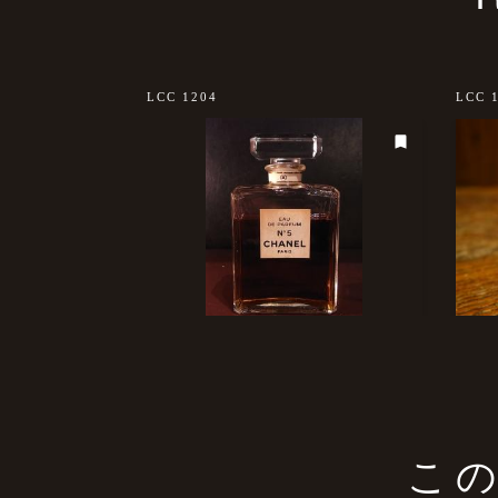
LCC 1204
LCC 
こ