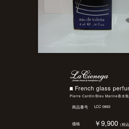
French glass pe
Pierre Cardin/Bleu M
LCC 0893
商品番号
￥9,900
価格
（税