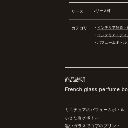
○リース可
リース
・
インテリア雑貨・
カテゴリ
・
インテリア・ディ
・
パフュームボトル
商品説明
French glass perfum
ミニチュアのパフュームボトル
小さな香水ボトル
黒いガラスで白字のプリント