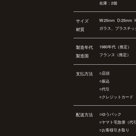
在庫：2個
W:25mm
D:25mm
サイズ
ガラス、プラスチッ
材質
1980年代（推定）
製造年代
フランス（推定）
製造国
○店頭
支払方法
○振込
○代引
○クレジットカード
○ゆうパック
配送方法
○ヤマト宅急便（代
○お客様引き取り