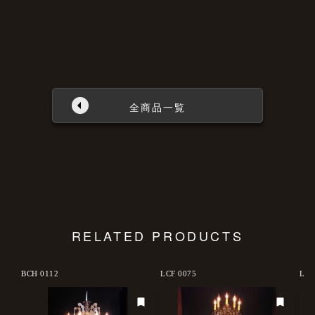
全商品一覧
RELATED PRODUCTS
BCH 0112
LCF 0075
LCF