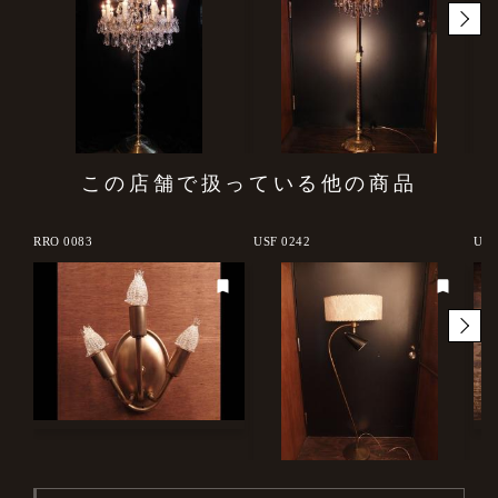
この店舗で扱っている他の商品
RRO 0083
USF 0242
USH