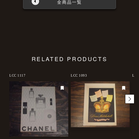
全商品一覧
RELATED PRODUCTS
LCC 1117
LCC 1093
LCM