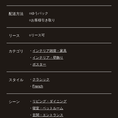
○ゆうパック
配送方法
○お客様引き取り
○リース可
リース
・
インテリア雑貨・家具
カテゴリ
・
インテリア・壁飾り
・
ポスター
・
クラシック
スタイル
・
French
・
リビング・ダイニング
シーン
・
寝室・ベットルーム
・
玄関・エントランス