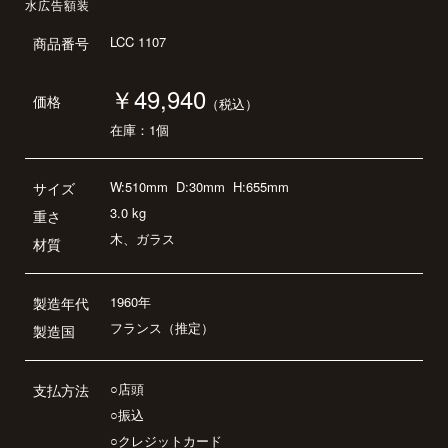
水広告額装
LCC 1107
商品番号
￥49,940
価格
（税込）
在庫：1個
W:510mm
D:30mm
H:655mm
サイズ
3.0 kg
重さ
木、ガラス
材質
1960年
製造年代
フランス（推定）
製造国
○店頭
支払方法
○振込
○クレジットカード