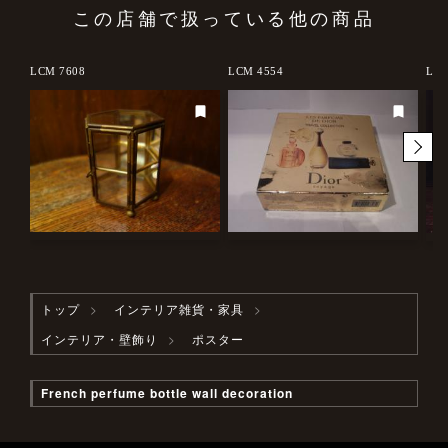
この店舗で扱っている他の商品
LCM 7608
LCM 4554
LCM
トップ
インテリア雑貨・家具
インテリア・壁飾り
ポスター
French perfume bottle wall decoration