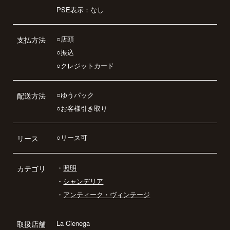
PSE表示：なし
○店頭
支払方法
○振込
○クレジットカード
○ゆうパック
配送方法
○お客様引き取り
○リース可
リース
・
照明
カテゴリ
・
シャンデリア
・
アンティーク・ヴィンテージ
La Cienega
取扱店舗