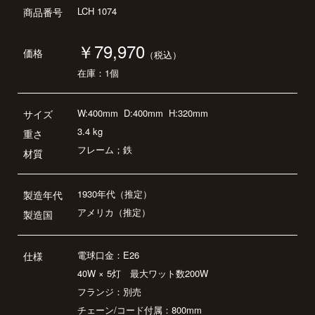
LCH 1074
商品番号
￥79,970
価格
（税込）
在庫：1個
W:400mm
D:400mm
H:320mm
サイズ
3.4 kg
重さ
フレーム；鉄
材質
1930年代（推定）
製造年代
アメリカ（推定）
製造国
電球口金：E26
仕様
40W × 5灯 最大ワット数200W
フランジ：別売
チェーン/コード付属：800mm