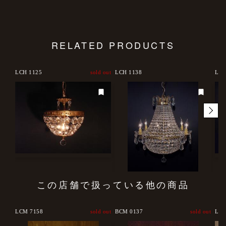
RELATED PRODUCTS
d out
LCH 1125
sold out
LCH 1138
LCH
この店舗で扱っている他の商品
LCM 7158
sold out
BCM 0137
sold out
LCC