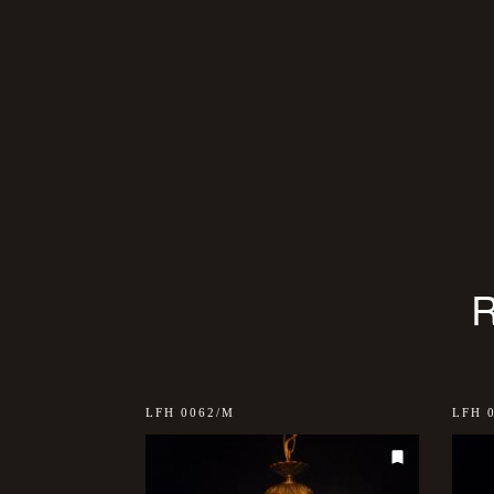
ar
LFH 0062/M
LFH 