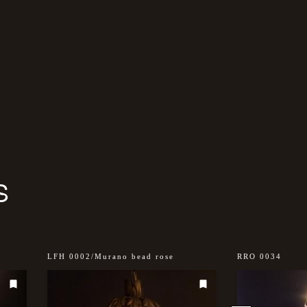
S
LFH 0002/Murano bead rose
RRO 0034