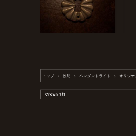
トップ
照明
ペンダントライト
オリジナ
Crown 1灯