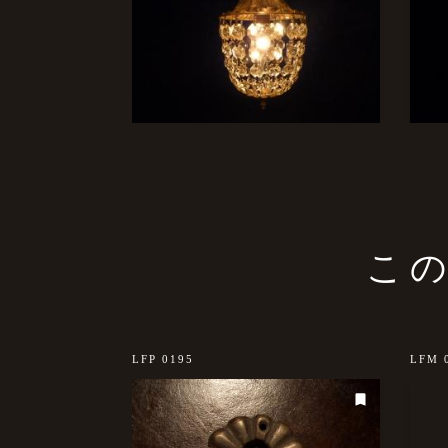
こ
LFP 0195
LFM 