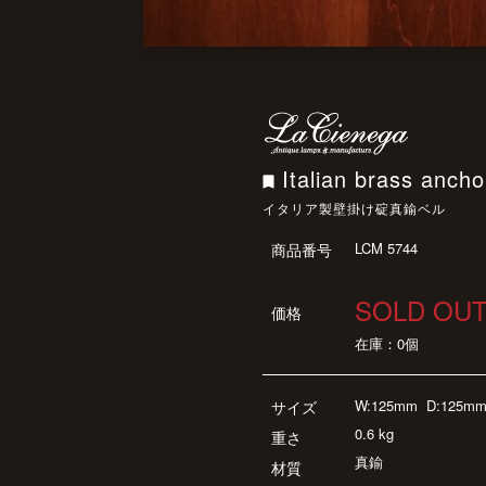
Italian brass ancho
イタリア製壁掛け碇真鍮ベル
LCM 5744
商品番号
SOLD OU
価格
在庫：0個
W:125mm
D:125m
サイズ
0.6 kg
重さ
真鍮
材質