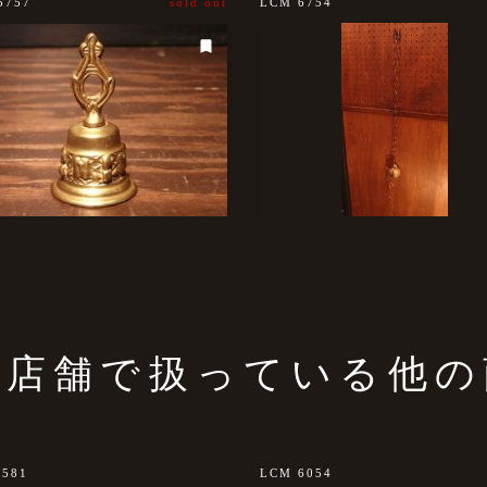
5757
sold out
LCM 6754
の店舗で扱っている他の
0581
LCM 6054