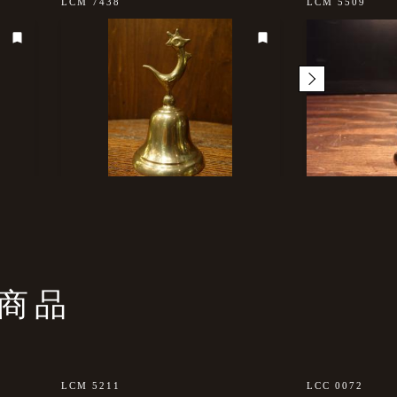
LCM 7438
LCM 5509
商品
LCM 5211
LCC 0072