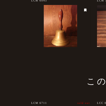
sold out
LCM 6045
LCM 
こ
LCM 6711
sold out
LCC 