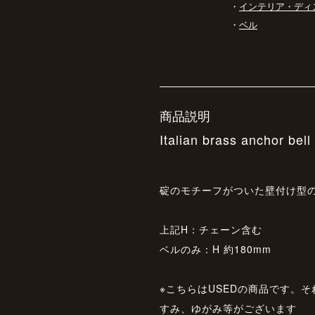
・
インテリア・ディ
・
ベル
商品説明
Italian brass anchor bell
碇のモチーフがついた壁付け型
上記H：チェーン含む
ベルのみ：H 約180mm
※こちらはUSEDの商品です。
すみ、ゆがみ等がございます