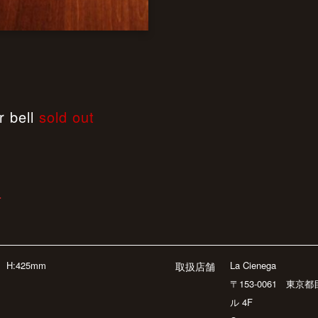
r bell
sold out
T
m
H:425mm
La Cienega
取扱店舗
〒153-0061 東京
ル 4F