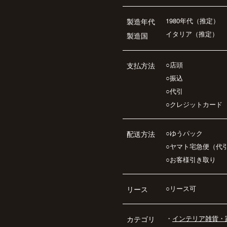
1980年代（推定）
製造年代
イタリア（推定）
製造国
○店頭
支払方法
○振込
○代引
○クレジットカード
○ゆうパック
配送方法
○ヤマト宅急便（代
○お客様引き取り
○リース可
リース
・
インテリア雑貨・
カテゴリ