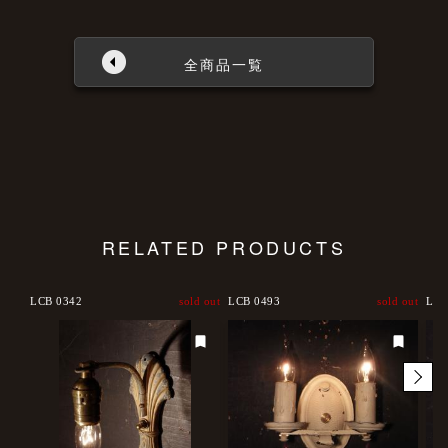
全商品一覧
RELATED PRODUCTS
LCB 0342
sold out
LCB 0493
sold out
LCB