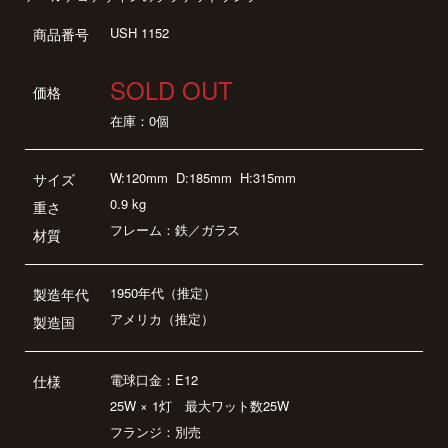
USH 1152
商品番号
SOLD OUT
価格
在庫：0個
W:120mm
D:185mm
H:315mm
サイズ
0.9 kg
重さ
フレーム：鉄／ガラス
材質
1950年代（推定）
製造年代
アメリカ（推定）
製造国
電球口金：E12
仕様
25W × 1灯 最大ワット数25W
フランジ：別売