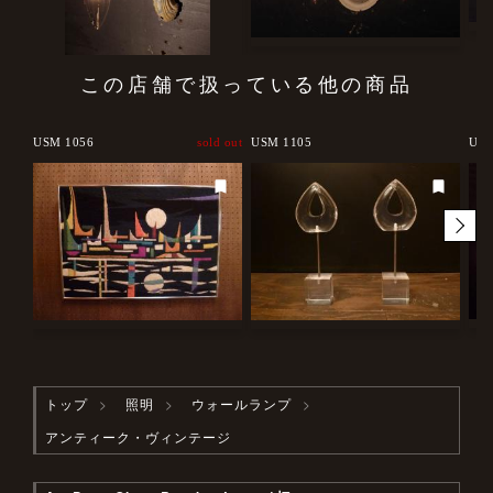
この店舗で扱っている他の商品
USM 1056
sold out
USM 1105
USH
トップ
照明
ウォールランプ
アンティーク・ヴィンテージ