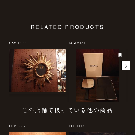
RELATED PRODUCTS
USM 1409
LCM 6421
LCK
この店舗で扱っている他の商品
LCM 5692
LCC 1117
LCM