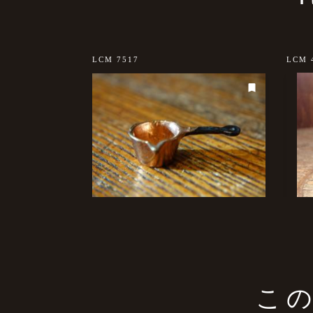
LCM 7517
LCM 
こ