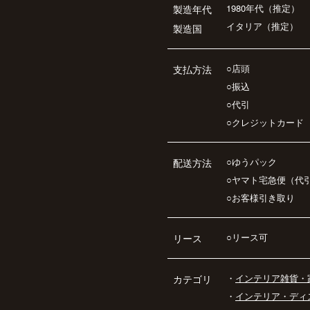
1980年代（推定）
製造年代
イタリア（推定）
製造国
○店頭
支払方法
○振込
○代引
○クレジットカード
○ゆうパック
配送方法
○ヤマト宅急便（代
○お客様引き取り
○リース可
リース
・
インテリア雑貨・
カテゴリ
・
インテリア・ディ