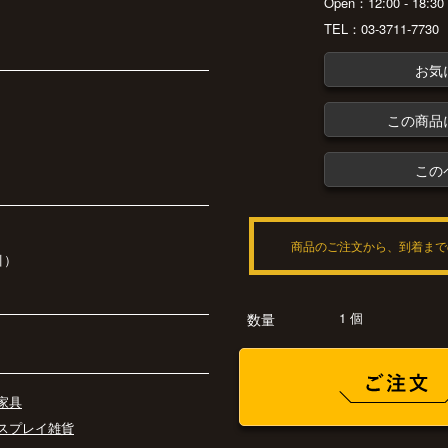
Open：12:00 - 18:
TEL：03-3711-7730
お気
この商品
この
商品のご注文から、到着まで
引）
1 個
数量
家具
スプレイ雑貨