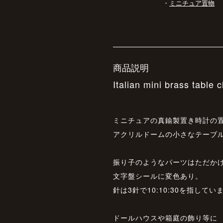
・
ミニチュア置物
商品説明
Italian mini brass table c
ミニチュアの真鍮製置き時計の
アクリルドームの小さなテーブ
振り子のようなパーツはただか
文字盤シールに変色あり。
針は3針で10:10:30を指してい
ドールハウスや箱庭の飾り等に