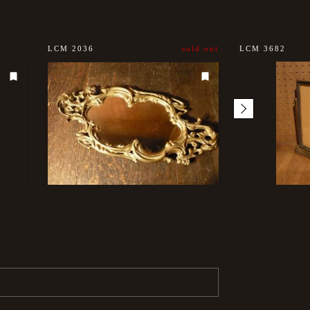
LCM 2036
sold out
LCM 3682