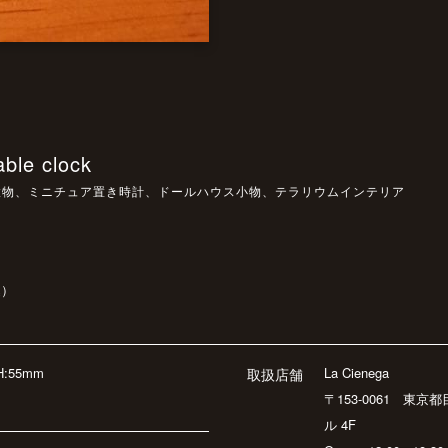
able clock
置物、ミニチュア置き時計、ドールハウス小物、テラリウムインテリア
込）
H:55mm
La Cienega
取扱店舗
〒153-0061 東京
ル 4F