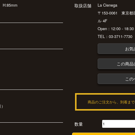
m
H:85mm
La Cienega
取扱店舗
〒153-0061 東京
ル 4F
Open：12:00 - 18:
TEL：03-3711-7730
お気
この商品
この
商品のご注文から、到着まで
引）
数量