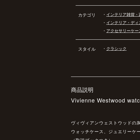
・
インテリア雑貨・
カテゴリ
・
インテリア・ディ
・
アクセサリーケー
・
クラシック
スタイル
商品説明
Vivienne Westwood watc
ヴィヴィアンウェストウッドの
ウォッチケース、ジュエリーケ
（取説ブックつき）