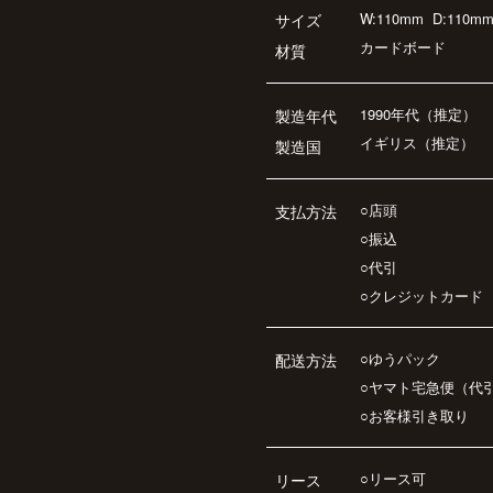
W:110mm
D:110m
サイズ
カードボード
材質
1990年代（推定）
製造年代
イギリス（推定）
製造国
○店頭
支払方法
○振込
○代引
○クレジットカード
○ゆうパック
配送方法
○ヤマト宅急便（代
○お客様引き取り
○リース可
リース