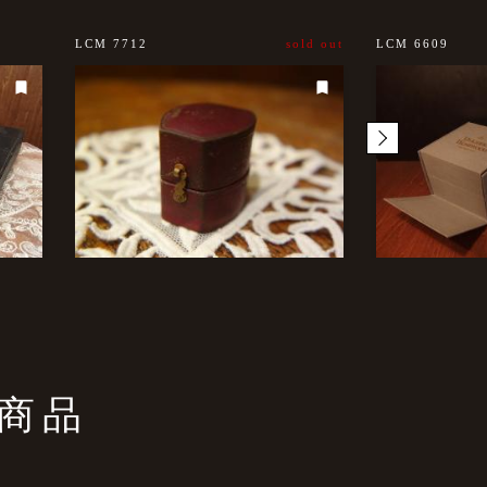
LCM 7712
sold out
LCM 6609
商品