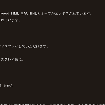
stwood TIME MACHINEとオーブがエンボスされています。
られています。
。
ディスプレイしていただけます。
ィスプレイ用に。
しません
年変化や以前の使用状態による、表面の大小キズ、斑点状の汚れや