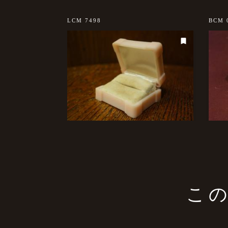
sold out
LCM 7498
BCM 
こ