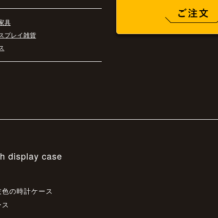
家具
スプレイ雑貨
ス
h display case
灰色の時計ケース
ース