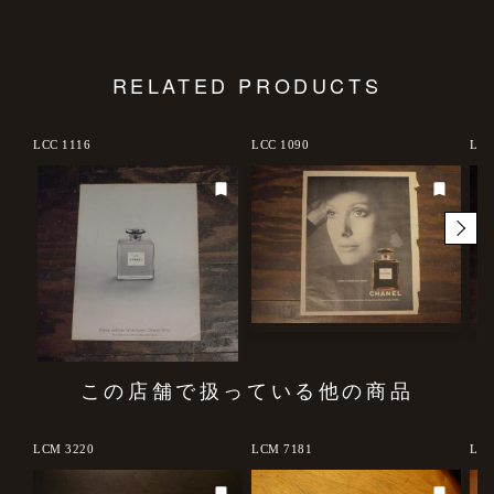
RELATED PRODUCTS
LCC 1116
LCC 1090
LCC
この店舗で扱っている他の商品
LCM 3220
LCM 7181
LCM