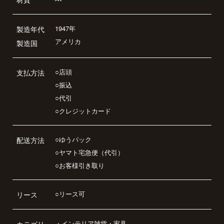
1947年
製造年代
アメリカ
製造国
○店頭
支払方法
○振込
○代引
○クレジットカード
○ゆうパック
配送方法
○ヤマト宅急便（代引）
○お客様引き取り
○リース可
リース
・
インテリア雑貨・家具