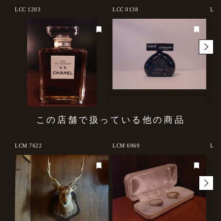
LCC 1203
LCC 0138
LCM
この店舗で扱っている他の商品
LCM 7622
LCM 6969
LCC